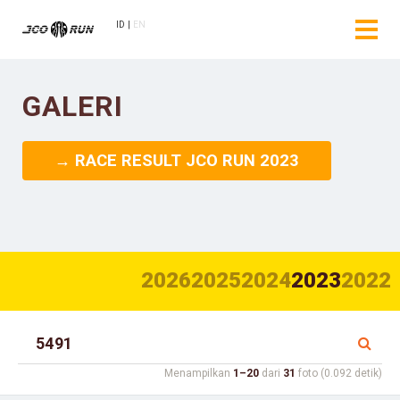
ID
EN
GALERI
→ RACE RESULT JCO RUN 2023
2026
2025
2024
2023
2022
Menampilkan
1–20
dari
31
foto (0.092 detik)