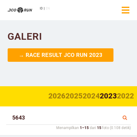
ID
EN
GALERI
→ RACE RESULT JCO RUN 2023
2026
2025
2024
2023
2022
Menampilkan
1–15
dari
15
foto (0.108 detik)