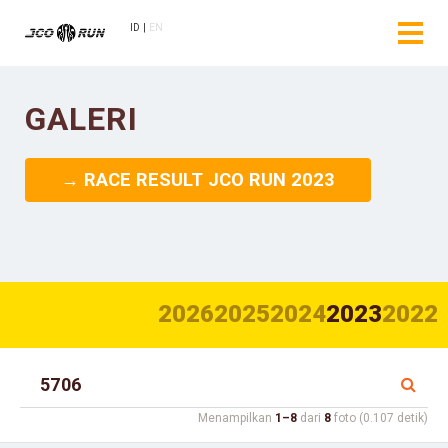
ID
EN
GALERI
→ RACE RESULT JCO RUN 2023
2026
2025
2024
2023
2022
Menampilkan
1–8
dari
8
foto (0.107 detik)