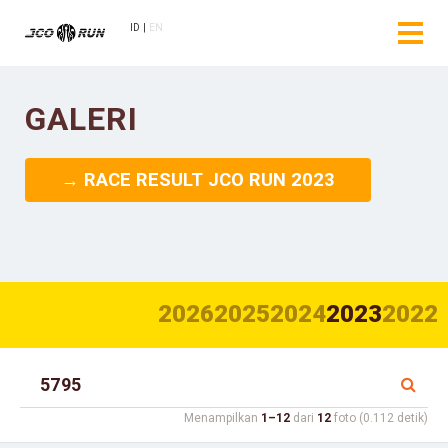
ID
EN
GALERI
→ RACE RESULT JCO RUN 2023
2026
2025
2024
2023
2022
Menampilkan
1–12
dari
12
foto (0.112 detik)