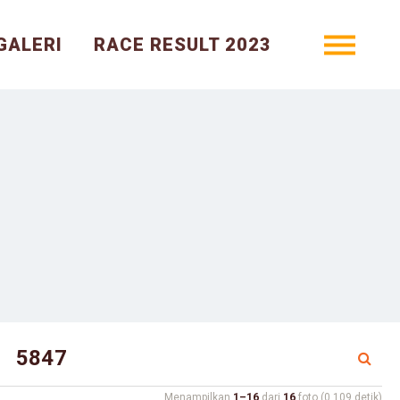
GALERI
RACE RESULT 2023
Menampilkan
1–16
dari
16
foto (0.109 detik)