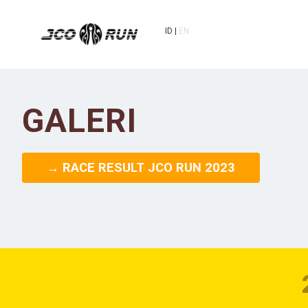
ID
EN
GALERI
→ RACE RESULT JCO RUN 2023