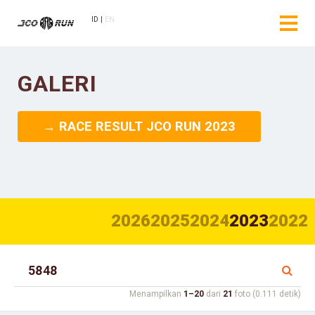
ID
EN
GALERI
→ RACE RESULT JCO RUN 2023
2026
2025
2024
2023
2022
Menampilkan
1–20
dari
21
foto (0.111 detik)