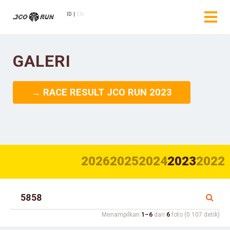
ID
EN
GALERI
→ RACE RESULT JCO RUN 2023
2026
2025
2024
2023
2022
Menampilkan
1–6
dari
6
foto (0.107 detik)