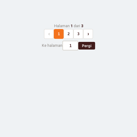
Halaman
1
dari
3
‹
›
1
2
3
Ke halaman
Pergi