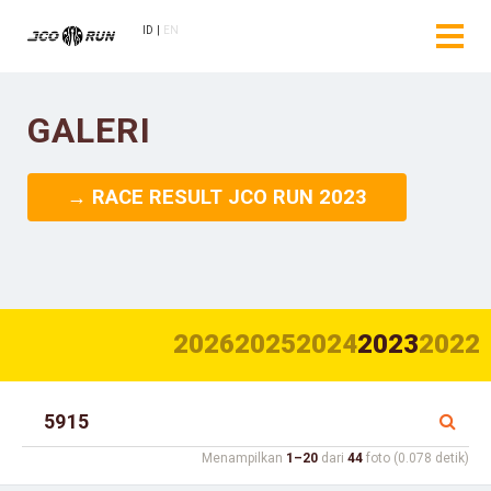
ID
EN
GALERI
→ RACE RESULT JCO RUN 2023
2026
2025
2024
2023
2022
Menampilkan
1–20
dari
44
foto (0.078 detik)