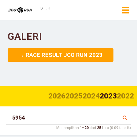
ID
EN
GALERI
→ RACE RESULT JCO RUN 2023
2026
2025
2024
2023
2022
Menampilkan
1–20
dari
25
foto (0.094 detik)