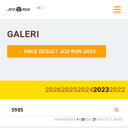
ID
EN
GALERI
→ RACE RESULT JCO RUN 2023
2026
2025
2024
2023
2022
Menampilkan
1–20
dari
21
foto (0.11 detik)