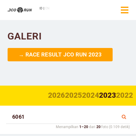
ID
EN
GALERI
→ RACE RESULT JCO RUN 2023
2026
2025
2024
2023
2022
Menampilkan
1–20
dari
20
foto (0.109 detik)