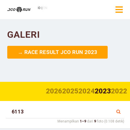
ID
EN
GALERI
→ RACE RESULT JCO RUN 2023
2026
2025
2024
2023
2022
Menampilkan
1–9
dari
9
foto (0.108 detik)