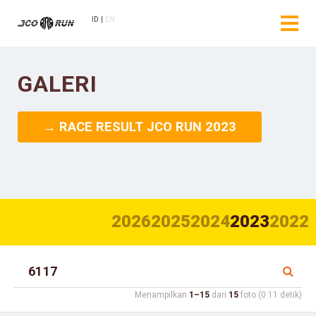
ID
EN
GALERI
→ RACE RESULT JCO RUN 2023
2026
2025
2024
2023
2022
Menampilkan
1–15
dari
15
foto (0.11 detik)