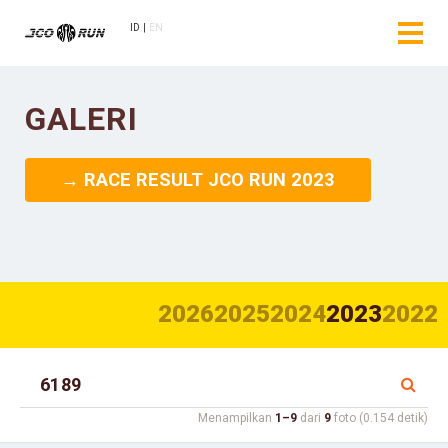
ID
EN
GALERI
→ RACE RESULT JCO RUN 2023
2026
2025
2024
2023
2022
Menampilkan
1–9
dari
9
foto (0.154 detik)