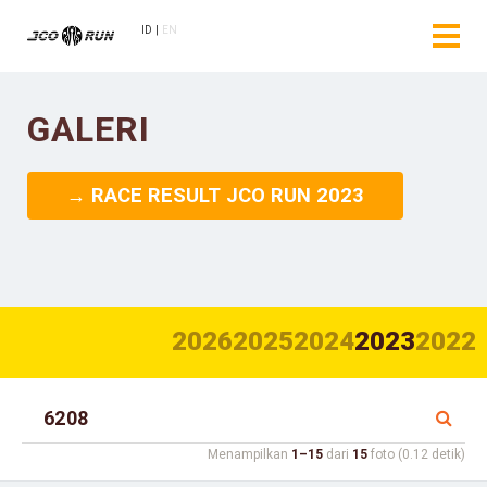
ID
EN
GALERI
→ RACE RESULT JCO RUN 2023
2026
2025
2024
2023
2022
Menampilkan
1–15
dari
15
foto (0.12 detik)