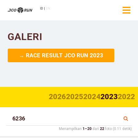
ID
EN
GALERI
→ RACE RESULT JCO RUN 2023
2026
2025
2024
2023
2022
Menampilkan
1–20
dari
22
foto (0.11 detik)