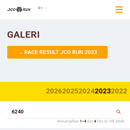
ID
EN
GALERI
→ RACE RESULT JCO RUN 2023
2026
2025
2024
2023
2022
Menampilkan
1–4
dari
4
foto (0.108 detik)