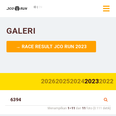
ID
EN
GALERI
→ RACE RESULT JCO RUN 2023
2026
2025
2024
2023
2022
Menampilkan
1–11
dari
11
foto (0.111 detik)