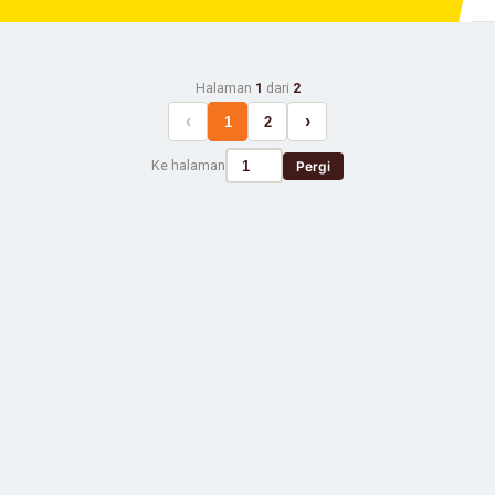
Halaman
1
dari
2
‹
›
1
2
Ke halaman
Pergi