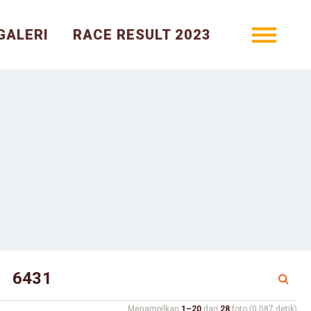
GALERI
RACE RESULT 2023
Menampilkan
1–20
dari
28
foto (0.087 detik)