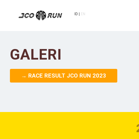
ID
EN
GALERI
→ RACE RESULT JCO RUN 2023