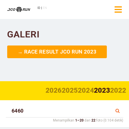
ID
EN
GALERI
→ RACE RESULT JCO RUN 2023
2026
2025
2024
2023
2022
Menampilkan
1–20
dari
22
foto (0.104 detik)