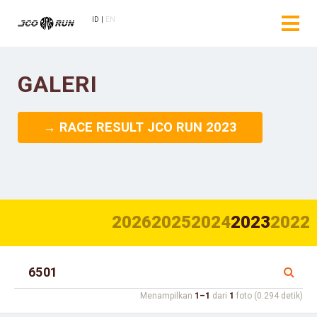
ID
EN
GALERI
→ RACE RESULT JCO RUN 2023
2026
2025
2024
2023
2022
Menampilkan
1–1
dari
1
foto (0.294 detik)