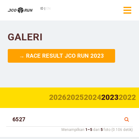
ID
EN
GALERI
→ RACE RESULT JCO RUN 2023
2026
2025
2024
2023
2022
Menampilkan
1–5
dari
5
foto (0.106 detik)