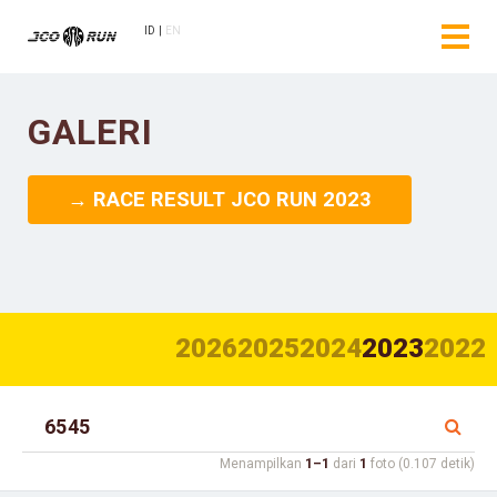
ID
EN
GALERI
→ RACE RESULT JCO RUN 2023
2026
2025
2024
2023
2022
Menampilkan
1–1
dari
1
foto (0.107 detik)