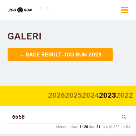
ID
EN
GALERI
→ RACE RESULT JCO RUN 2023
2026
2025
2024
2023
2022
Menampilkan
1–20
dari
31
foto (0.088 detik)