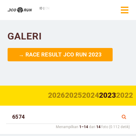
ID
EN
GALERI
→ RACE RESULT JCO RUN 2023
2026
2025
2024
2023
2022
Menampilkan
1–14
dari
14
foto (0.112 detik)