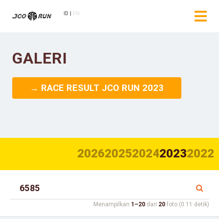
ID
EN
GALERI
→ RACE RESULT JCO RUN 2023
2026
2025
2024
2023
2022
Menampilkan
1–20
dari
20
foto (0.11 detik)