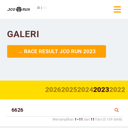
ID
EN
GALERI
→ RACE RESULT JCO RUN 2023
2026
2025
2024
2023
2022
Menampilkan
1–11
dari
11
foto (0.109 detik)