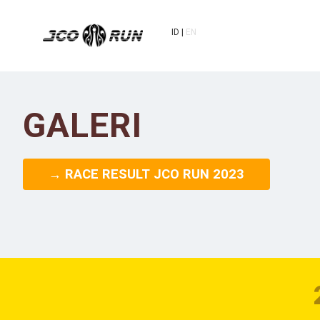
ID
EN
GALERI
→ RACE RESULT JCO RUN 2023