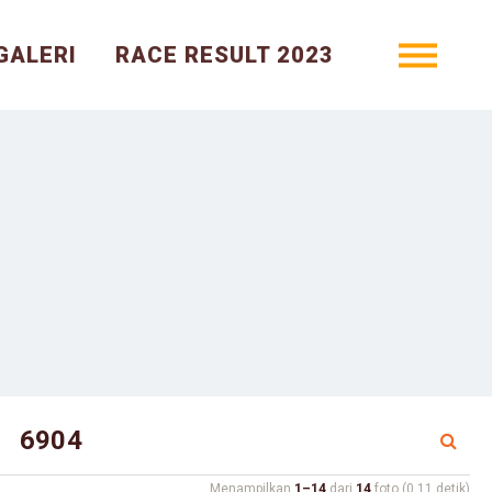
GALERI
RACE RESULT 2023
Menampilkan
1–14
dari
14
foto (0.11 detik)