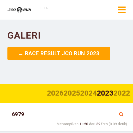
ID
EN
GALERI
→ RACE RESULT JCO RUN 2023
2026
2025
2024
2023
2022
Menampilkan
1–20
dari
39
foto (0.09 detik)