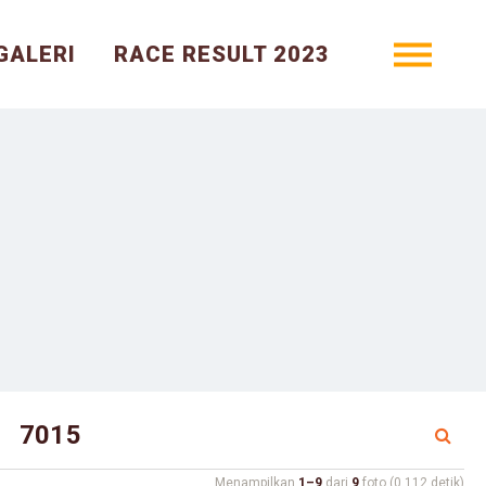
GALERI
RACE RESULT 2023
Menampilkan
1–9
dari
9
foto (0.112 detik)