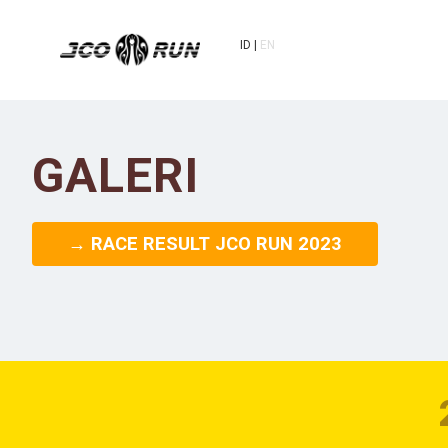
ID
EN
GALERI
→ RACE RESULT JCO RUN 2023