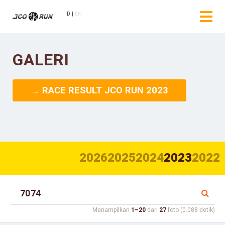
ID
EN
GALERI
→ RACE RESULT JCO RUN 2023
2026
2025
2024
2023
2022
Menampilkan
1–20
dari
27
foto (0.088 detik)