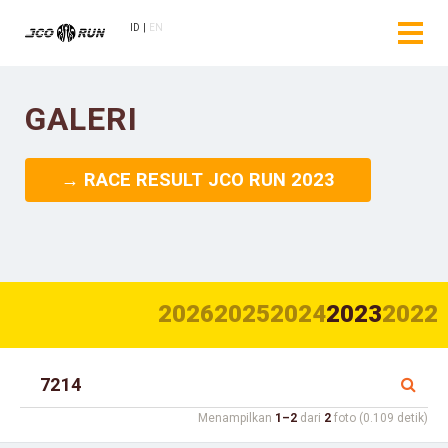
ID
EN
GALERI
→ RACE RESULT JCO RUN 2023
2026
2025
2024
2023
2022
Menampilkan
1–2
dari
2
foto (0.109 detik)