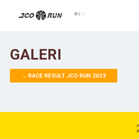
ID
EN
GALERI
→ RACE RESULT JCO RUN 2023