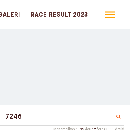
GALERI
RACE RESULT 2023
Menampilkan
1–12
dari
12
foto (0.111 detik)