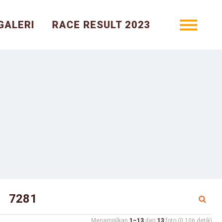
GALERI
RACE RESULT 2023
Menampilkan
1–13
dari
13
foto (0.106 detik)