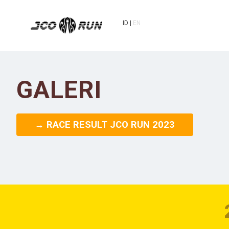
ID
EN
GALERI
→ RACE RESULT JCO RUN 2023