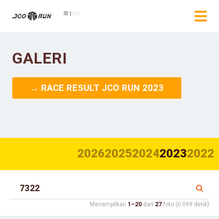
ID
EN
GALERI
→ RACE RESULT JCO RUN 2023
2026
2025
2024
2023
2022
Menampilkan
1–20
dari
27
foto (0.099 detik)