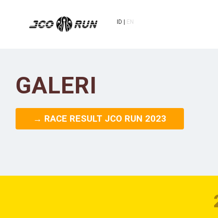
ID
EN
GALERI
→ RACE RESULT JCO RUN 2023