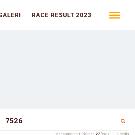
GALERI
RACE RESULT 2023
Menampilkan
1–20
dari
27
foto (0.096 detik)