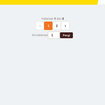
Halaman
1
dari
2
‹
›
1
2
Ke halaman
Pergi