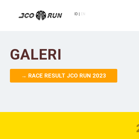
ID
EN
GALERI
→ RACE RESULT JCO RUN 2023