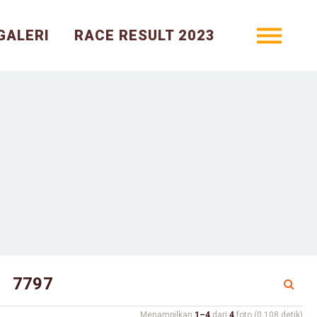
GALERI
RACE RESULT 2023
Menampilkan
1–4
dari
4
foto (0.108 detik)