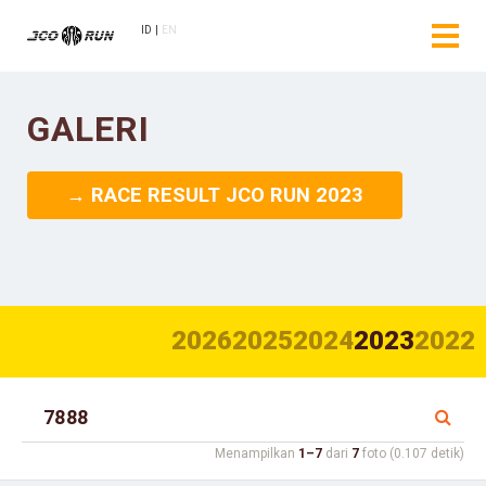
ID
EN
GALERI
→ RACE RESULT JCO RUN 2023
2026
2025
2024
2023
2022
Menampilkan
1–7
dari
7
foto (0.107 detik)