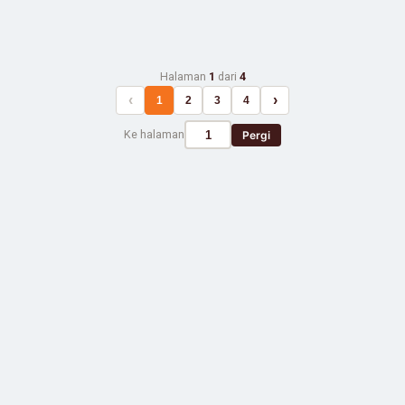
Halaman
1
dari
4
‹
›
1
2
3
4
Ke halaman
Pergi