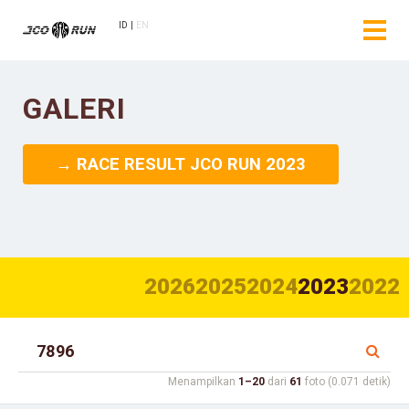
ID
EN
GALERI
→ RACE RESULT JCO RUN 2023
2026
2025
2024
2023
2022
Menampilkan
1–20
dari
61
foto (0.071 detik)