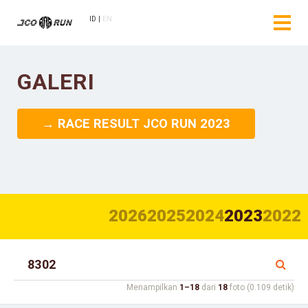
ID
EN
GALERI
→ RACE RESULT JCO RUN 2023
2026
2025
2024
2023
2022
Menampilkan
1–18
dari
18
foto (0.109 detik)