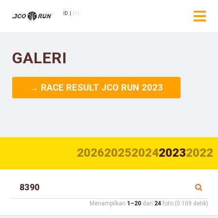
ID
EN
GALERI
→ RACE RESULT JCO RUN 2023
2026
2025
2024
2023
2022
Menampilkan
1–20
dari
24
foto (0.109 detik)