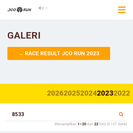
ID
EN
GALERI
→ RACE RESULT JCO RUN 2023
2026
2025
2024
2023
2022
Menampilkan
1–20
dari
22
foto (0.107 detik)