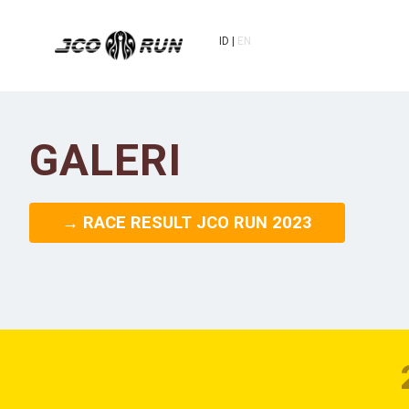
ID
EN
GALERI
→ RACE RESULT JCO RUN 2023