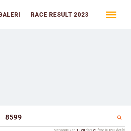
GALERI
RACE RESULT 2023
Menampilkan
1–20
dari
21
foto (0.093 detik)