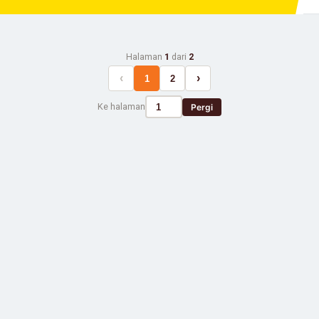
Halaman
1
dari
2
‹
›
1
2
Ke halaman
Pergi