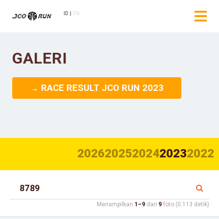
ID
EN
GALERI
→ RACE RESULT JCO RUN 2023
2026
2025
2024
2023
2022
Menampilkan
1–9
dari
9
foto (0.113 detik)