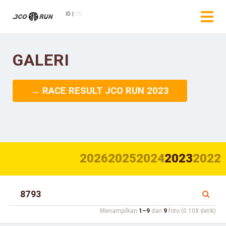
ID
EN
GALERI
→ RACE RESULT JCO RUN 2023
2026
2025
2024
2023
2022
Menampilkan
1–9
dari
9
foto (0.108 detik)