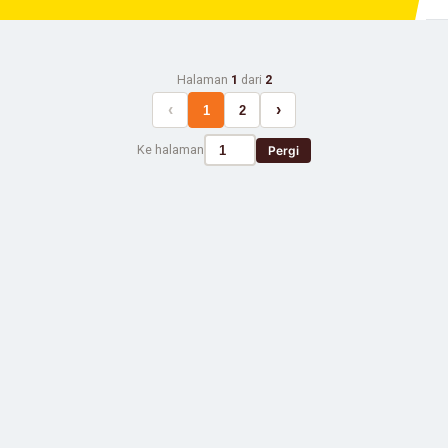
Halaman
1
dari
2
‹
›
1
2
Ke halaman
Pergi