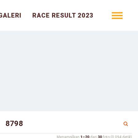
GALERI
RACE RESULT 2023
Menampilkan
1–20
dari
30
foto (0.094 detik)