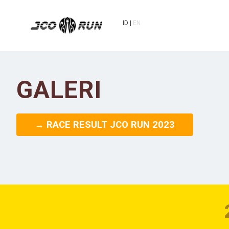
ID
EN
GALERI
→ RACE RESULT JCO RUN 2023