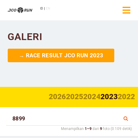
ID
EN
GALERI
→ RACE RESULT JCO RUN 2023
2026
2025
2024
2023
2022
Menampilkan
1–9
dari
9
foto (0.109 detik)