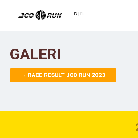
ID
EN
GALERI
→ RACE RESULT JCO RUN 2023