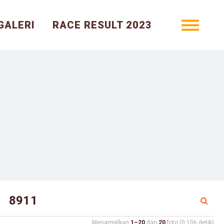
GALERI
RACE RESULT 2023
Menampilkan
1–20
dari
20
foto (0.106 detik)