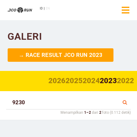
ID
EN
GALERI
→ RACE RESULT JCO RUN 2023
2026
2025
2024
2023
2022
Menampilkan
1–2
dari
2
foto (0.112 detik)