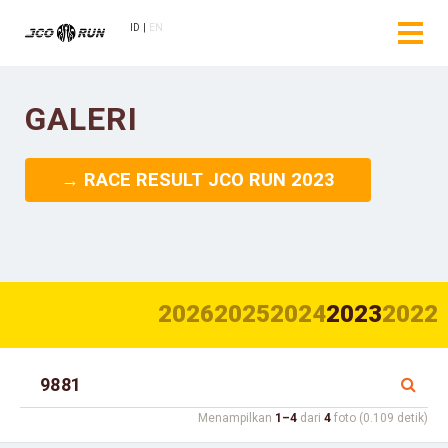
ID
EN
GALERI
→ RACE RESULT JCO RUN 2023
2026
2025
2024
2023
2022
Menampilkan
1–4
dari
4
foto (0.109 detik)